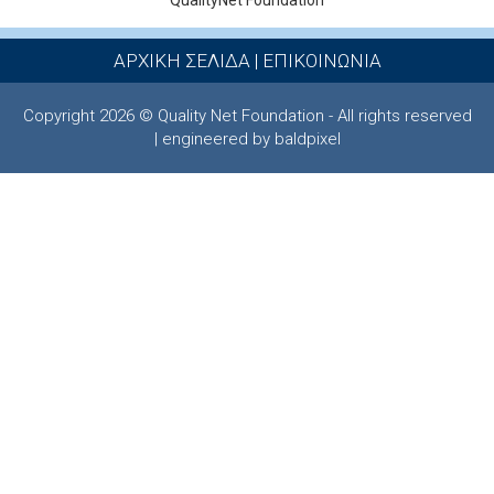
QualityNet Foundation
ΑΡΧΙΚΗ ΣΕΛΙΔΑ
|
ΕΠΙΚΟΙΝΩΝΙΑ
Copyright 2026 © Quality Net Foundation - All rights reserved
| engineered by baldpixel