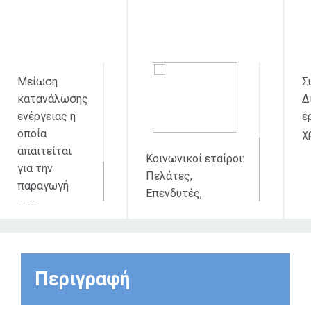
απευθύνεται
δι
Μείωση
Σ
κατανάλωσης
Δ
ενέργειας η
έ
οποία
χ
απαιτείται
Κοινωνικοί εταίροι:
για την
Πελάτες,
παραγωγή
Επενδυτές,
του
Μέτοχοι, Μη
πρωτόχυτου
Κυβερνητικές
αλουμινίου.
Οργανώσεις,
Χρηματοπιστωτικά
Περιγραφή
ιδρύματα,
Προμηθευτές.