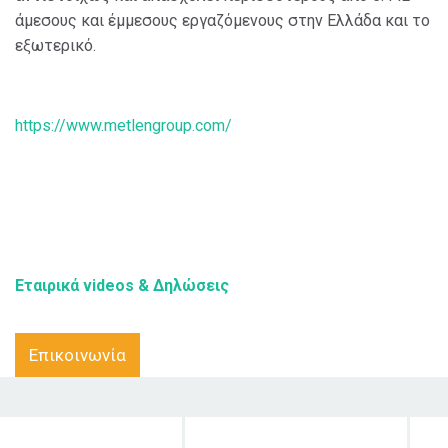
άμεσους και έμμεσους εργαζόμενους στην Ελλάδα και το
εξωτερικό.
https://www.metlengroup.com/
Εταιρικά videos & Δηλώσεις
Επικοινωνία
Στόχος δράσης
Κοινό στο οποίο
Χ