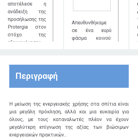
αποτέλεσε η
ανάδειξη της
προσήλωσης της
Απευθυνθήκαμε
Protergia στον
σε ένα ευρύ
στόχο της
φάσμα κοινού:
εξοικονόμησης
Άνδρες –
ενέργειας.
Γυναίκες 15+.
Προβάλαμε την
(Νεανικό κοινό
ανάγκη για
και δυναμικό
Περιγραφή
εξοικονόμηση
κοινό)
ενέργειας, με
απώτερο σκοπό
Στο νεανικό
την
κοινό, που πρέπει
Η μείωση της ενεργειακής χρήσης στα σπίτια είναι
ευαισθητοποίηση
από πολύ νωρίς
μια μεγάλη πρόκληση, αλλά και μια ευκαιρία για
των
να
όλους, με τους καταναλωτές πλέον να έχουν
καταναλωτών
συνειδητοποιήσει
μεγαλύτερη επίγνωση της αξίας των βιώσιμων
ως προς τον
την ανάγκη για
ενεργειακών πρακτικών...