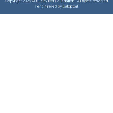
Copyright 2026 © Quality Net Foundation - All rights reserved
| engineered by baldpixel