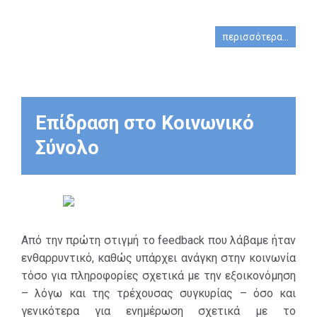
τρόπο χρήσης
εξοικονόμηση και
των
να υιοθετήσει
περισσότερα...
ενεργειακών
έξυπνους
πόρων.
τρόπους
κατανάλωσης
Είναι πολύ
ενέργειας.
σημαντικό πλέον
Επίδραση στο Κοινωνικό
οι καταναλωτές
Στο δυναμικό
να
κοινό (ενήλικο
Σύνολο
αντιλαμβάνονται
κοινό) που
και να
πρέπει να
διαχωρίζουν τις
αφυπνιστεί και
πραγματικές
να αλλάξει
τους ανάγκες
σταδιακά τις
Από την πρώτη στιγμή το feedback που λάβαμε ήταν
από τη σπατάλη,
καθημερινές του
ενθαρρυντικό, καθώς υπάρχει ανάγκη στην κοινωνία
καθώς και τις
συνήθεις ως
τόσο για πληροφορίες σχετικά με την εξοικονόμηση
επιπτώσεις ή τα
προς την
– λόγω και της τρέχουσας συγκυρίας – όσο και
οφέλη που
κατανάλωση
γενικότερα για ενημέρωση σχετικά με το
απορρέουν από
ενέργειας.