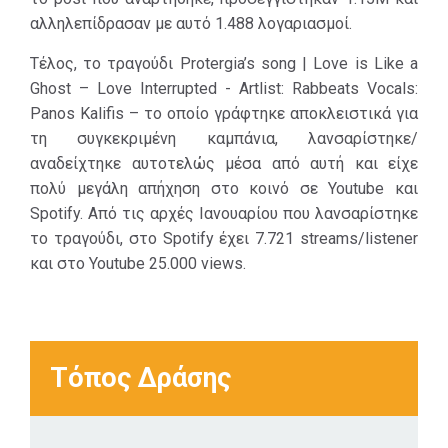
Σε ανθρώπους
χρήσης/
αλληλεπίδρασαν με αυτό 1.488 λογαριασμοί.
που προσπαθούν
κατανάλωσης
να βρουν
ενέργειας, με
Τέλος, το τραγούδι Protergia’s song | Love is Like a
τρόπους
γνώμονα τη
Ghost – Love Interrupted - Artlist: Rabbeats Vocals:
προκειμένου να
βιωσιμότητα και
Panos Kalifis – το οποίο γράφτηκε αποκλειστικά για
καταναλώνουν
τα κριτήρια ESG.
τη συγκεκριμένη καμπάνια, λανσαρίστηκε/
λιγότερη
αναδείχτηκε αυτοτελώς μέσα από αυτή και είχε
ενέργεια και να
πολύ μεγάλη απήχηση στο κοινό σε Youtube και
μειώσουν τις
Spotify. Από τις αρχές Ιανουαρίου που λανσαρίστηκε
δαπάνες τους, με
το τραγούδι, στο Spotify έχει 7.721 streams/listener
δεδομένο ότι
και στο Υοutube 25.000 views.
αυτή την περίοδο
το υψηλό κόστος
ενέργειας,
αποτελεί ένα
Τόπος Δράσης
θέμα που
απασχολεί την
συντριπτική