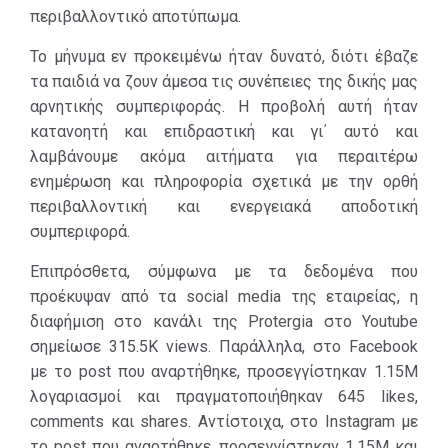
περιβαλλοντικό αποτύπωμα.
τις εκάστοτε
Σε ανθρώπους
συνήθειές τους,
Το μήνυμα εν προκειμένω ήταν δυνατό, διότι έβαζε
που τα θέματα
για την κοινωνία
τα παιδιά να ζουν άμεσα τις συνέπειες της δικής μας
του
και το
αρνητικής συμπεριφοράς. Η προβολή αυτή ήταν
περιβάλλοντος
περιβάλλον,.
κατανοητή και επιδραστική και γι΄ αυτό και
και της
λαμβάνουμε ακόμα αιτήματα για περαιτέρω
Σε ένα σύγχρονο
κλιματικής
ενημέρωση και πληροφορία σχετικά με την ορθή
και νεανικό
αλλαγής τους
περιβαλλοντική και ενεργειακά αποδοτική
πλαίσιο, μέσα
απασχολούν
συμπεριφορά.
από μια γλυκιά
ιδιαίτερα και
ιστορίας αγάπης
προσπαθούν να
Επιπρόσθετα, σύμφωνα με τα δεδομένα που
2 παιδιών,
αλλάξουν
προέκυψαν από τα social media της εταιρείας, η
επιλέξαμε να
συμπεριφορές,
διαφήμιση στο κανάλι της Protergia στο Youtube
αναδείξουμε την
ώστε να γίνουν
σημείωσε 315.5K views. Παράλληλα, στο Facebook
ανάγκη για
και αυτοί
με το post που αναρτήθηκε, προσεγγίστηκαν 1.15M
αλλαγή στις
κοινωνοί σε ένα
λογαριασμοί και πραγματοποιήθηκαν 645 likes,
καθημερινές
καλύτερο αύριο.
comments και shares. Αντίστοιχα, στο Instagram με
συνήθειες
το post που αναρτήθηκε, προσεγγίστηκαν 1.15M και