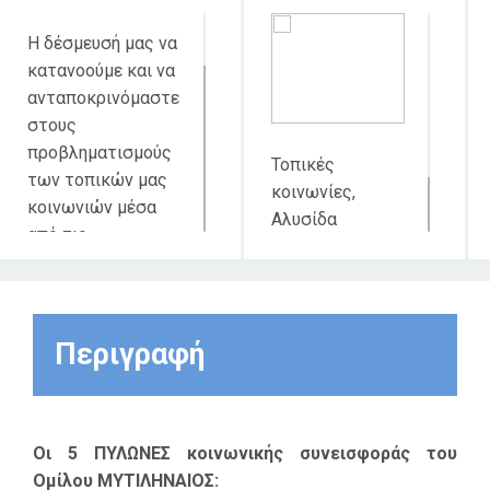
Η δέσμευσή μας να
κατανοούμε και να
ανταποκρινόμαστε
στους
προβληματισμούς
Τοπικές
των τοπικών μας
κοινωνίες,
κοινωνιών μέσα
Αλυσίδα
από τις
εφοδιασμού,
διαδικασίες
Εργαζόμενοι.
ανοιχτού διαλόγου
που εφαρμόζουμε.
Έχοντας επίγνωση
Περιγραφή
του σημαντικού
έργου των
Τοπικών
Αυτοδιοικήσεων
Οι 5 ΠΥΛΩΝΕΣ κοινωνικής συνεισφοράς του
μοιραζόμαστε μαζί
Ομίλου ΜΥΤΙΛΗΝΑΙΟΣ: