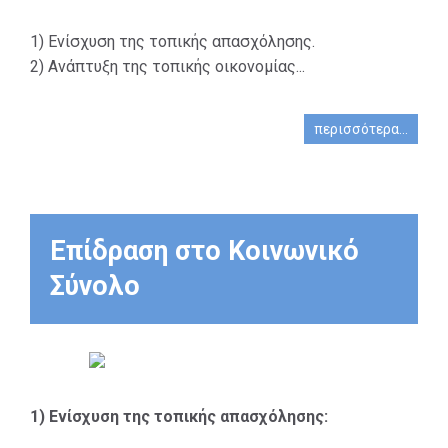
τους την
τεχνογνωσία και
1) Ενίσχυση της τοπικής απασχόλησης.
την εμπειρία μας
2) Ανάπτυξη της τοπικής οικονομίας...
και μέσω
συλλογικών
περισσότερα...
προσπαθειών
χτίζουμε
συνεργασίες που
αποφέρουν
πολλαπλασιαστικά
Επίδραση στο Κοινωνικό
οφέλη,
Σύνολο
δημιουργούν
προστιθέμενη αξία
και ενισχύουν την
κοινωνική συνοχή.
1) Ενίσχυση της τοπικής απασχόλησης: