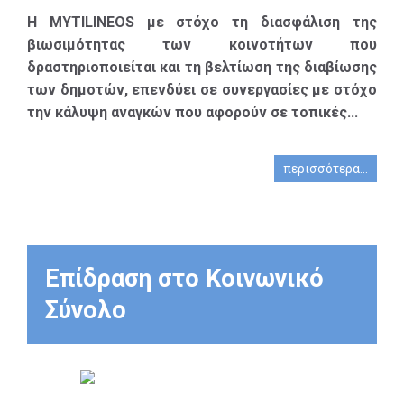
κατοίκων
της ανεργίας, 2) την
Η MYTILINEOS με στόχο τη διασφάλιση της
των τοπικών
επανασύνδεση των
βιωσιμότητας των κοινοτήτων που
κοινωνιών.
μακροχρόνια ανέργων
δραστηριοποιείται και τη βελτίωση της διαβίωσης
στην αγορά
των δημοτών, επενδύει σε συνεργασίες με στόχο
εργασίας και 3) την
την κάλυψη αναγκών που αφορούν σε τοπικές...
προαγωγή της κοινής
ωφέλειας σε τοπικό
περισσότερα...
επίπεδο, μέσω της
σύζευξης των
παραγωγικών
ικανοτήτων των
ανέργων με την
Επίδραση στο Κοινωνικό
κάλυψη κοινωνικών
Σύνολο
αναγκών.