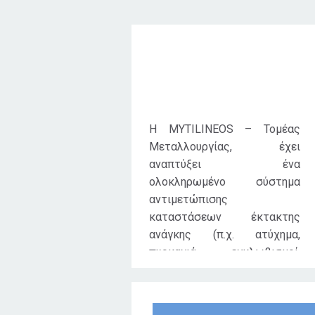
Στόχος δράσης
Η MYTILINEOS – Τομέας
Μεταλλουργίας, έχει
αναπτύξει ένα
ολοκληρωμένο σύστημα
αντιμετώπισης
καταστάσεων έκτακτης
ανάγκης (π.χ. ατύχημα,
πυρκαγιά, εγκλωβισμοί,
επεμβάσεις σε κλειστούς
χώρους, κλπ.) στις
εγκαταστάσεις του Αγ.