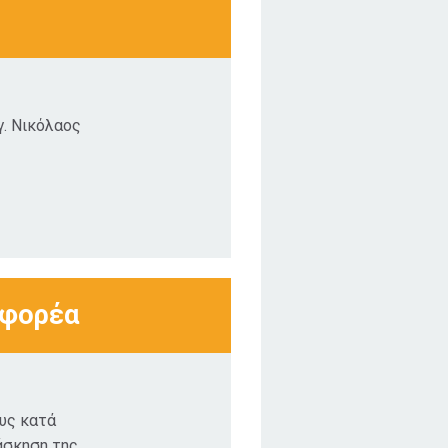
γ. Νικόλαος
 φορέα
ους κατά
άσκηση της