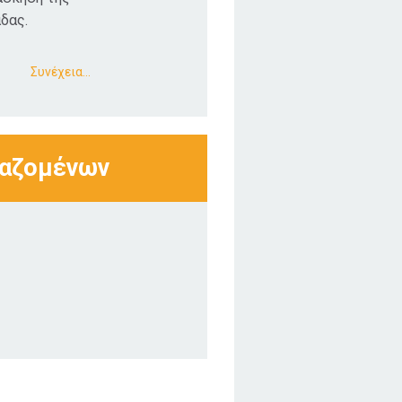
δας.
Συνέχεια…
γαζομένων