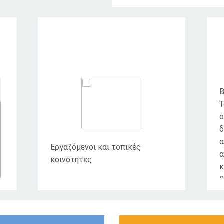
Κοινό στο οποίο
απευθύνεται
Β
Τ
ο
δ
α
Εργαζόμενοι και τοπικές
α
κοινότητες
κ
β