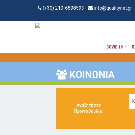
(+30) 210-6898593
info@qualitynet.gr
COVID 19
Π
ΚΟΙΝΩΝΙΑ
Κ
Αναζητήστε
Πρωτοβουλία: