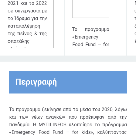
2021 και το 2022
σε συνεργασία με
το Ίδρυμα για την
καταπολέμηση
Το πρόγραμμα
της πείνας & της
«Emergency
σπατάλης
Food Fund – for
«Τράπεζα
kids»,
Τροφίμων»
απευθύνεται
υλοποίησε το
στην κάλυψη
πρόγραμμα
αναγκών των
«Emergency Food
Περιγραφή
ιδρυμάτων της
Fund – for kids»,
Αττικής στην
καλύπτοντας
στήριξη παιδιών
ανάγκες
(α) πολύτεκνων
τουλάχιστον 25
Το πρόγραμμα ξεκίνησε από τα μέσα του 2020, λόγω
οικογενειών, (β)
συσσιτίων και
και των νέων αναγκών που προέκυψαν από την
παιδιών που
ιδρυμάτων της
πανδημία. Η MYTILINEOS υλοποίησε το πρόγραμμα
ζουν σε
Αττικής για την
«Emergency Food Fund – for kids», καλύπτοντας
ιδρύματα και (γ)