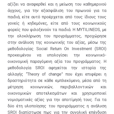
Investment (SROI)
αξίζει να αναφερθεί και η μείωση του καθημερινού
προκειμένου να
άγχους, για την εξασφάλιση του πρωινού για τα
υπολογίσει την
παιδιά, είτε αυτό προέρχεται από τους ίδιους τους
κοινωνικό-
γονείς ή κηδεμόνες, είτε από τους κοινωνικούς
οικονομική
φορείς που φιλοξενούν τα παιδιά. Η MYTILINEOS, με
παραγόμενη αξία
την ολοκλήρωση του προγράμματος, προχώρησε
του
στην ανάλυση της κοινωνικής του αξίας, μέσω της
προγράμματος. Η
μεθοδολογίας Social Return On Investment (SROI)
μεθοδολογία
προκειμένου να υπολογίσει την κοινωνικό-
SROI αφηγείται
οικονομική παραγόμενη αξία του προγράμματος. Η
την ιστορία της
μεθοδολογία SROI αφηγείται την ιστορία της
αλλαγής “Theory
αλλαγής “Theory of change” που έχει επιφέρει η
of change” που
δραστηριότητα σε κάθε εμπλεκόμενο, μέσα από τη
έχει επιφέρει η
μέτρηση κοινωνικών, περιβαλλοντικών και
δραστηριότητα
οικονομικών αποτελεσμάτων και χρησιμοποιεί
σε κάθε
νομισματικές αξίες για την αποτίμησή τους. Για τα
εμπλεκόμενο,
δύο έτη υλοποίησης του προγράμματος η ανάλυση
μέσα από τη
SROI διαπίστωσε πως για την συνολική επένδυση