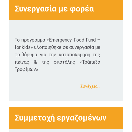
αποδίδονται
Συνεργασία με φορέα
195.331.03€ σε
κοινωνικά και
οικονομικά
οφέλη. Αυτό
Το πρόγραμμα «Emergency Food Fund –
ισοδυναμεί με μια
for kids» υλοποιήθηκε σε συνεργασία με
αναλογία του
το Ίδρυμα για την καταπολέμηση της
δείκτη SROI 4,88 :
πείνας & της σπατάλης «Τράπεζα
1
Τροφίμων».
Συνέχεια…
Συμμετοχή εργαζομένων