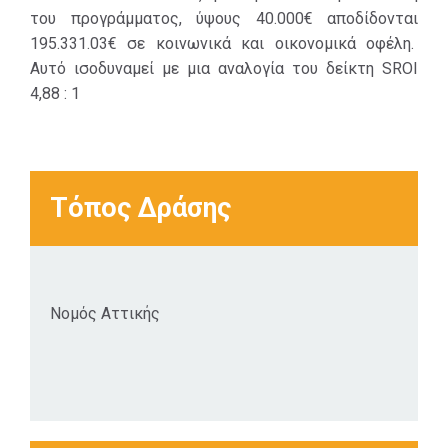
μέτρηση
του προγράμματος, ύψους 40.000€ αποδίδονται
κοινωνικών,
195.331.03€ σε κοινωνικά και οικονομικά οφέλη.
περιβαλλοντικών
Αυτό ισοδυναμεί με μια αναλογία του δείκτη SROI
και οικονομικών
4,88 : 1
αποτελεσμάτων
και χρησιμοποιεί
νομισματικές
αξίες για την
Τόπος Δράσης
αποτίμησή τους.
Για τα δύο έτη
υλοποίησης του
προγράμματος η
Νομός Αττικής
ανάλυση SROI
διαπίστωσε πως
για την συνολική
επένδυση του
προγράμματος,
ύψους 40.000€