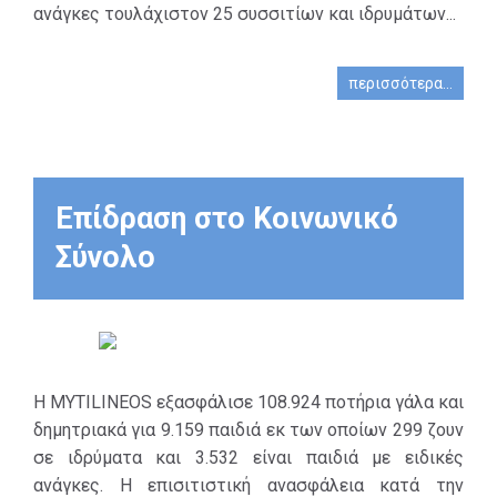
στήριξη παιδιών
ανάγκες τουλάχιστον 25 συσσιτίων και ιδρυμάτων...
παιδιά με
(α) πολύτεκνων
ειδικές ανάγκες
οικογενειών, (β)
(ΑμεΑ). Κατά τη
περισσότερα...
παιδιών που ζουν
διάρκεια της
σε ιδρύματα και
πανδημίας, οι
(γ) παιδιά με
διατροφικές
ειδικές ανάγκες
ανάγκες
(ΑμεΑ). Κατά τη
Επίδραση στο Κοινωνικό
ευπαθών
διάρκεια της
κοινωνικών
Σύνολο
πανδημίας, οι
ομάδων
διατροφικές
αυξήθηκαν,
ανάγκες ευπαθών
καθιστώντας
κοινωνικών
επιτακτική την
ομάδων
ανάγκη
αυξήθηκαν,
H MYTILINEOS εξασφάλισε 108.924 ποτήρια γάλα και
συμμετοχής στο
καθιστώντας
δημητριακά για 9.159 παιδιά εκ των οποίων 299 ζουν
πρόγραμμα
επιτακτική την
σε ιδρύματα και 3.532 είναι παιδιά με ειδικές
προσφέροντας
ανάγκη
ανάγκες. H επισιτιστική ανασφάλεια κατά την