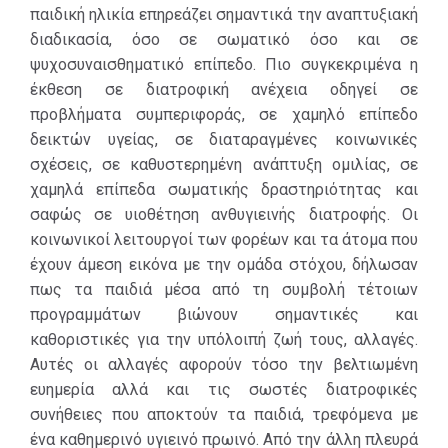
ποσότητες
συμμετοχής στο
παιδική ηλικία επηρεάζει σημαντικά την αναπτυξιακή
τροφίμων σε
πρόγραμμα
διαδικασία, όσο σε σωματικό όσο και σε
είδη που
προσφέροντας
ψυχοσυναισθηματικό επίπεδο. Πιο συγκεκριμένα η
χρειάζονται
ποσότητες
έκθεση σε διατροφική ανέχεια οδηγεί σε
περισσότερο.
τροφίμων σε είδη
προβλήματα συμπεριφοράς, σε χαμηλό επίπεδο
που χρειάζονται
δεικτών υγείας, σε διαταραγμένες κοινωνικές
περισσότερο, για
σχέσεις, σε καθυστερημένη ανάπτυξη ομιλίας, σε
δυο έτη. Η
χαμηλά επίπεδα σωματικής δραστηριότητας και
MYTILINEOS, με
σαφώς σε υιοθέτηση ανθυγιεινής διατροφής. Οι
την ολοκλήρωση
κοινωνικοί λειτουργοί των φορέων και τα άτομα που
του
έχουν άμεση εικόνα με την ομάδα στόχου, δήλωσαν
προγράμματος,
πως τα παιδιά μέσα από τη συμβολή τέτοιων
προχώρησε στην
προγραμμάτων βιώνουν σημαντικές και
ανάλυση της
καθοριστικές για την υπόλοιπή ζωή τους, αλλαγές.
κοινωνικής του
Αυτές οι αλλαγές αφορούν τόσο την βελτιωμένη
αξίας, μέσω της
ευημερία αλλά και τις σωστές διατροφικές
μεθοδολογίας
συνήθειες που αποκτούν τα παιδιά, τρεφόμενα με
Social Return On
ένα καθημερινό υγιεινό πρωινό. Από την άλλη πλευρά