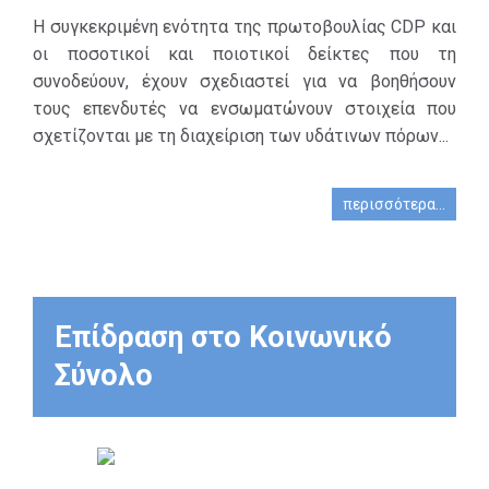
αποτελεσματικής διαχείρισης
Η συγκεκριμένη ενότητα της πρωτοβουλίας CDP και
των θεμάτων της Υπεύθυνης
οι ποσοτικοί και ποιοτικοί δείκτες που τη
Επιχειρηματικότητας.
συνοδεύουν, έχουν σχεδιαστεί για να βοηθήσουν
3. Ανάληψη πρωτοβουλιών που
τους επενδυτές να ενσωματώνουν στοιχεία που
αποσκοπούν στη μείωση του
σχετίζονται με τη διαχείριση των υδάτινων πόρων...
περιβαλλοντικού
αποτυπώματος.
περισσότερα...
4. Ενίσχυση της διαδικάσίας
αναγνώρισης των
περιβαλλοντικών επιδράσεων.
Επίδραση στο Κοινωνικό
Σύνολο