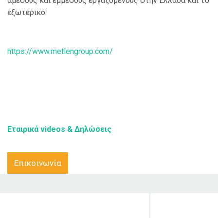
άμεσους και έμμεσους εργαζόμενους στην Ελλάδα και το
εξωτερικό.
https://www.metlengroup.com/
Εταιρικά videos & Δηλώσεις
Επικοινωνία
Στόχος δράσης
Κοινό στο 
απευθύνε