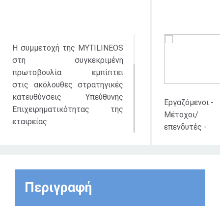
Η συμμετοχή της MYTILINEOS
στη συγκεκριμένη
πρωτοβουλία εμπίπτει
στις ακόλουθες στρατηγικές
κατευθύνσεις Υπεύθυνης
Εργαζόμενοι -
Επιχειρηματικότητας της
Μέτοχοι/
εταιρείας:
επενδυτές -
Φορείς
1. Περαιτέρω ενίσχυση
Βιώσιμης
της περιβαλλοντικής
Ανάπτυξης
κουλτούρας.
Περιγραφή
2. Ανάληψη πρωτοβουλιών για
την προσέλκυση επενδυτών
που αναζητούν δείκτες