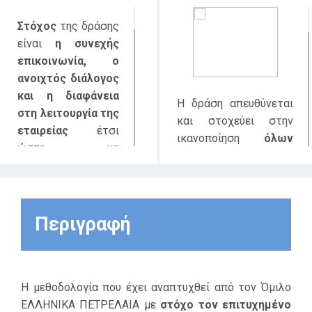
Στόχος
της δράσης
είναι
η συνεχής
επικοινωνία, ο
ανοιχτός διάλογος
και η διαφάνεια
Η δράση απευθύνεται
στη λειτουργία της
και στοχεύει στην
εταιρείας
έτσι
ικανοποίηση
όλων
ώστε να
των κοινωνικών
επιτυγχάνεται η
εταίρων της
αναμόρφωση της
επιχείρησης
, όπως
επιχειρηματικής
έχουν προσδιοριστεί
στρατηγικής και η
Περιγραφή
και
υλοποίηση
επαναπροσδιορίζονται
ουσιαστικών
σε ετήσια βάση και
δράσεων, που να
περιλαμβάνει όλους
ανταποκρίνονται
Η μεθοδολογία που έχει αναπτυχθεί από τον Όμιλο
εκείνους που
απόλυτα στις
ΕΛΛΗΝΙΚΑ ΠΕΤΡΕΛΑΙΑ με
στόχο τον επιτυχημένο