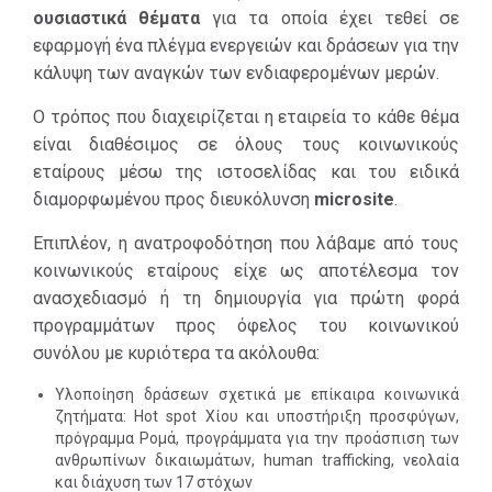
Καταναλωτές
και οικονομική
ουσιαστικά θέματα
για τα οποία έχει τεθεί σε
Επιχειρηματική
ανάπτυξη, του
εφαρμογή ένα πλέγμα ενεργειών και δράσεων για την
Κοινότητα
Στόχου 9
κάλυψη των αναγκών των ενδιαφερομένων μερών.
για
Πολιτεία & Κανονιστικές
ανοιχτή και
Αρχές
Ο τρόπος που διαχειρίζεται η εταιρεία το κάθε θέμα
βιώσιμη
Μέσα ενημέρωσης και
είναι διαθέσιμος σε όλους τους κοινωνικούς
βιομηχανοποίηση
διαμορφωτές γνώμης
εταίρους μέσω της ιστοσελίδας και του ειδικά
(social media)
και ενθάρρυνση της
διαμορφωμένου προς διευκόλυνση
microsite
.
Επιστημονική/
καινοτομίας, καθώς
Ακαδημαϊκή Κοινότητα
και του
Στόχου 17
Επιπλέον, η ανατροφοδότηση που λάβαμε από τους
για ενίσχυση των
κοινωνικούς εταίρους είχε ως αποτέλεσμα τον
μέσων εφαρμογής
ανασχεδιασμό ή τη δημιουργία για πρώτη φορά
και παγκόσμια
προγραμμάτων προς όφελος του κοινωνικού
συνεργασία για τη
συνόλου με κυριότερα τα ακόλουθα:
Βιώσιμη Ανάπτυξη.
Υλοποίηση δράσεων σχετικά με επίκαιρα κοινωνικά
ζητήματα: Hot spot Xίου και υποστήριξη προσφύγων,
πρόγραμμα Ρομά, προγράμματα για την προάσπιση των
ανθρωπίνων δικαιωμάτων, human trafficking, νεολαία
και διάχυση των 17 στόχων