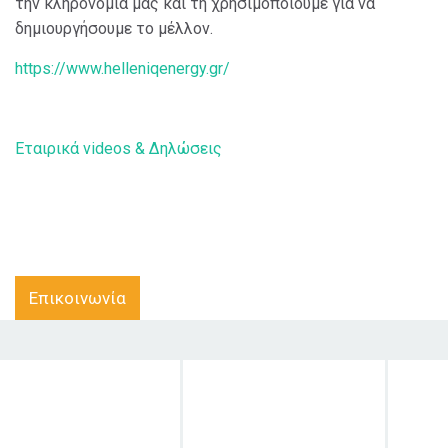
την κληρονομιά μας και τη χρησιμοποιούμε για να
δημιουργήσουμε το μέλλον.
https://www.helleniqenergy.gr/
Εταιρικά videos & Δηλώσεις
Επικοινωνία
Στόχος δράσης
Κοινό στο οποίο
απευθύνεται
δ