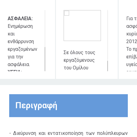
ΑΣΦΑΛΕΙΑ:
Για 
Ενημέρωση
ασφά
και
κυρί
ενθάρρυνση
2012
εργαζομένων
Το π
Σε όλους τους
για την
επίβ
εργαζόμενους
ασφάλεια.
υγεί
του Ομίλου
ΥΓΕΙΑ:
εργ
ΕΛΠΕ
Προληπτικός
εφα
έλεγχος
ανέκ
υγείας
Εντό
εργαζομένων.
5ετί
Περιγραφή
οι
βελτ
δράσ
- Διεύρυνση και εντατικοποίηση των πολύπλευρων
περι