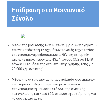
την αντικατάσταση των
Επίδραση στο Κοινωνικό
περιελίξεων 6 κινητήρων
θραυστήρα κυλίνδρων με νέες,
Σύνολο
ενεργειακά αποδοτικότερες
περιελίξεις.
την αντικατάσταση όλων των
συστημάτων φωτισμού στην
εγκατάστασή της Imerys
Greece SA στα Βούδια με νέα,
Μέσω της μίσθωσης των 16 νέων υβριδικών οχημάτων
ηλιακά συστήματα πολύ
σε αντικατάσταση 16 οχημάτων παλαιάς τεχνολογίας,
καλύτερης απόδοσης.
στοχεύσαμε να μειώσουμε κατά 75% τις εκπομπές
την αντικατάσταση όλων των
αερίων θερμοκηπίου (από 43,34 τόνους CO2 σε 11,48
ηλεκτρικών θερμοσιφώνων
τόνους CO2 βάσει της αναμενόμενης χρήσης τους για
στα Βούδια με νέους, ηλιακούς
20.000 χλμ ανά έτος).
θερμοσίφωνες πολύ
καλύτερης απόδοσης.
Μέσω της αντικατάστασης των παλαιών συστημάτων
την παροχή ενέργειας στα
φωτισμού και θερμοσιφώνων με νέα ηλιακά,
εγκατεστημένα συστήματα
στοχεύσαμε στη μείωση κατά 55% της σχετικής
ελέγχου και λειτουργίας
κατανάλωσης και κατά 60% στα κόστη συντήρησης για
παροχής καυσίμων των
τα συστήματα αυτά.
εργοταξιακών πρατήριων από