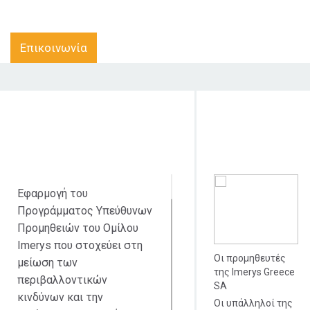
Επικοινωνία
Στόχος δράσης
Κοινό στο οπο
απευθύνετα
Εφαρμογή του
Προγράμματος Υπεύθυνων
Προμηθειών του Ομίλου
Imerys που στοχεύει στη
Οι προμηθευτές
μείωση των
της Imerys Greece
περιβαλλοντικών
SA
κινδύνων και την
Οι υπάλληλοί της