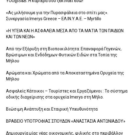
YOU@S&B: Η καριέρα σου ξεκινάει εδώ!
«Ας μιλήσουμε για την Πυρασφάλεια στο σπίτι μας».
Συνεργασία Imerys Greece – ΕΛ.ΙΝ.Υ.Α.Ε. – Myrtillo
«Η ΥΓΕΙΑ ΚΑΙ Η ΑΣΦΑΛΕΙΑ ΜΕΣΑ ΑΠΟ ΤΑ ΜΑΤΙΑ ΤΩΝ ΠΑΙΔΙΩΝ
ΚΑΙ ΤΩΝ ΝΕΩΝ»
Από την Εξόρυξη στη Βιοποικιλότητα: Επαναφορά Γηγενών,
Βρώσιμων και Ενδόδημων Φυτικών Ειδών στα Τοπία της
Μήλου
Αρώματα και Χρώματα από τα Αποκαταστημένα Ορυχεία της
Μήλου
Ασφαλείς Κάτοικοι – Τουρίστες και Εργαζόμενοι : Το σύστημα
οδικής διαχείρισης στα ορυχεία Imerys στη Μήλο.
Βιώσιμη Ανάπτυξη και Εταιρική Υπευθυνότητα
ΒΡΑΒΕΙΟ ΥΠΟΤΡΟΦΙΑΣ ΣΠΟΥΔΩΝ «ΑΝΑΣΤΑΣΙΑ ΑΝΤΩΝΙΑΔΟΥ»
Δημιουργία μίας νέας οικονομικής, φιλικής στο περιβάλλον