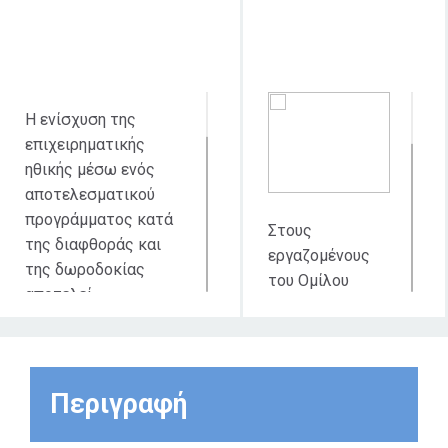
απευθύνεται
Η ενίσχυση της
επιχειρηματικής
ηθικής μέσω ενός
αποτελεσματικού
προγράμματος κατά
Στους
της διαφθοράς και
εργαζομένους
της δωροδοκίας
του Ομίλου
αποτελεί
Eurobank, σε
ανταγωνιστικό
όλες τις ανά τον
πλεονέκτημα,
κόσμο
προστατεύει τη φήμη
θυγατρικές της
του Ομίλου και
Περιγραφή
και τις
αυξάνει την
θυγατρικές
εμπιστοσύνη των