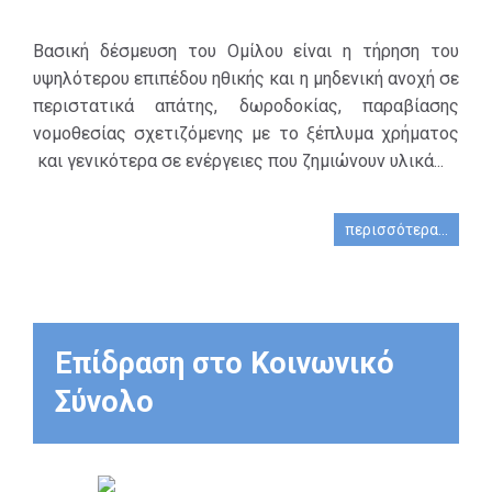
αυτών, σε τυχόν
μετόχων, των
κοινοπραξίες
εργαζομένων και των
Βασική δέσμευση του Ομίλου είναι η τήρηση του
και σε κάθε
πελατών.
υψηλότερου επιπέδου ηθικής και η μηδενική ανοχή σε
τρίτο που
περιστατικά απάτης, δωροδοκίας, παραβίασης
αποκτά
Στο πλαίσιο αυτό, ο
νομοθεσίας σχετιζόμενης με το ξέπλυμα χρήματος
πρόσβαση στα
Κώδικας
και γενικότερα σε ενέργειες που ζημιώνουν υλικά...
αρχεία και τις
Επαγγελματικής
εγκαταστάσεις
Δεοντολογίας (ΚΕΔ),
του Ομίλου και
περισσότερα...
αποτελεί βασικό
συνεργάζεται
κορμό, «ομπρέλα»
καθ’ οιονδήποτε
πολιτικών και
τρόπο με την
διαδικασιών, που
Τράπεζα ή άλλη
επιτρέπει στο
Επίδραση στο Κοινωνικό
εταιρεία του
προσωπικό να
Ομίλου βάσει
Σύνολο
λειτουργεί με
σύμβασης.
επαγγελματική
αρτιότητα,
αποτελεσματικότητα,