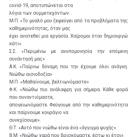
covid-19, αποτυπώνεται στα
λόγια των συμμετεχόντων:
Μ.Π. «Το μυαλό μου ξεφεύγει από τα προβλήματα της
καθημερινότητας, όταν μας
έχει ανατεθεί μια εργασία. Χαίρομαι όταν δημιουργώ
κάτι».
Σ.Σ. «Περιμένω με ανυπομονησία την επόμενη
συνάντησή μας»
Α.Κ. «Παίρνω δύναμη που την έχουμε όλοι ανάγκη.
Νιώθω αισιοδοξία»
Μ.Π. «Μαθαίνουμε, βελτιωνόμαστε»
Φ.Κ. «Νιώθω πιο ανάλαφρη για σήμερα. Κάθε φορά
που συναντιόμαστε,
απογειωνόμαστε. Φεύγουμε από την καθημερινότητα
και παίρνουμε κουράγιο να
συνεχίσουμε».
Θ.Τ. «Αυτό που νιώθω είναι ένα «άγγιγμα ψυχής».
Β.Μ. «Νιώθω χαρά που βρισκόμαστε, έστω κι έτσι».