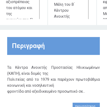
αξιοπρέπειας
ε
Μέλη του Β ́
του ατόμου και
απ
Κέντρου
της
Μά
Ανοικτής
αναγνώρισης Γ’
2
Προστασίας
και Δ’ Ηλικίας,
έω
Ηλικιωμένων
οι στόχοι της
(ΚΑΠΗ) Αγίων
πρωτοβουλίας
Αναργύρων, του
είναι η
Περιγραφή
Δήμου Αγίων
διατήρηση
Αναργύρων -
κοινωνικών
Καματερού.
σχέσεων, η
αντιμετώπιση
Τα Κέντρα Ανοικτής Προστασίας Ηλικιωμένων
της
(ΚΑΠΗ), είναι δομές της
απομόνωσης/
Πολιτείας από το 1979 και παρέχουν πρωτοβάθμια
αποξένωσης
κοινωνική και νοσηλευτική
λόγω της
φροντίδα από εξειδικευμένο προσωπικό σε...
πανδημίας, η
έκφραση
περισσότερα...