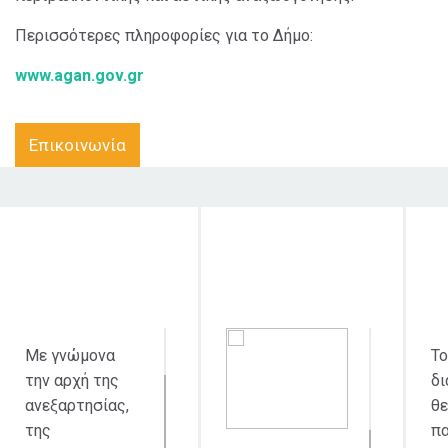
Περισσότερες πληροφορίες για το Δήμο:
www.agan.gov.gr
Επικοινωνία
Στόχος δράσης
Κοινό στο οποίο
απευθύνεται
Με γνώμονα
Το
την αρχή της
δι
ανεξαρτησίας,
θε
της
πα