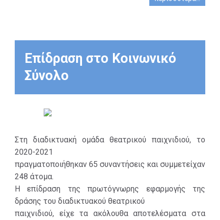
συναισθημάτων,
η διατήρηση
σωματικής,
ψυχικής και
πνευματικής
Επίδραση στο Κοινωνικό
υγείας και
Σύνολο
ευημερίας των
μελών, η
ανάπτυξη νέων
δεξιοτήτων και
ικανοτήτων.
Στη διαδικτυακή ομάδα θεατρικού παιχνιδιού, το
2020-2021
πραγματοποιήθηκαν 65 συναντήσεις και συμμετείχαν
248 άτομα.
Η επίδραση της πρωτόγνωρης εφαρμογής της
δράσης του διαδικτυακού θεατρικού
παιχνιδιού, είχε τα ακόλουθα αποτελέσματα στα