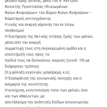
μεγαλύτερης ηλικίας, μέλη του Β ́ Κέντρου
Ανοικτής Προστασίας Ηλικιωμένων
Αγίων Αναργύρων» του Δήμου Αγίων Αναργύρων –
Καματερού, επιτυγχάνεται:
Η υγιής και ενεργή γήρανση του εν λόγω
πληθυσμού.
Η διατήρηση της θετικής στάσης ζωής των μελών,
μέσα από την ενεργή
συμμετοχή τους στη συγκεκριμένη ομάδα και η
υποστήριξή τους προς τα
παιδιά τους σε δύσκολους καιρούς (covid -19) με
διάφορους τρόπους
(π.χ.φύλαξη εγγονιών, μαγείρεμα, κ.α.).
Η διασφάλιση της κοινωνικής συνοχής και η
ευημερία της κοινότητας.
Η ενίσχυση, κινητοποίηση τόσο των μελών, όσο
και των εθελοντών, με
αποτέλεσμα την ανάπτυξη διόδων επικοινωνίας