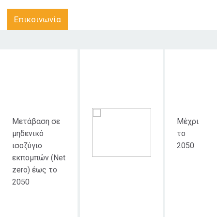
Επικοινωνία
Στόχος
Κοινό στο
Χρονική
δράσης
οποίο
διάρκεια
απευθύνεται
Μετάβαση σε
Μέχρι
μηδενικό
το
ισοζύγιο
2050
εκπομπών (Net
zero) έως το
2050