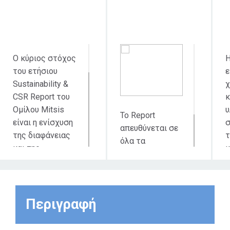
απευθύνεται
Ο κύριος στόχος
Η
του ετήσιου
ε
Sustainability &
χ
CSR Report του
κ
Ομίλου Mitsis
υ
Το Report
είναι η ενίσχυση
σ
απευθύνεται σε
της διαφάνειας
τ
όλα τα
και της
κ
ενδιαφερόμενα
λογοδοσίας,
μ
μέρη του Ομίλου
καθώς και η
Έ
Mitsis
καθοδήγηση της
δ
μακροπρόθεσμης
κ
Περιγραφή
στρατηγικής του
Ομίλου σε