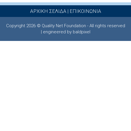
ΑΡΧΙΚΗ ΣΕΛΙΔΑ
|
ΕΠΙΚΟΙΝΩΝΙΑ
Copyright 2026 © Quality Net Foundation - All rights reserved
| engineered by baldpixel