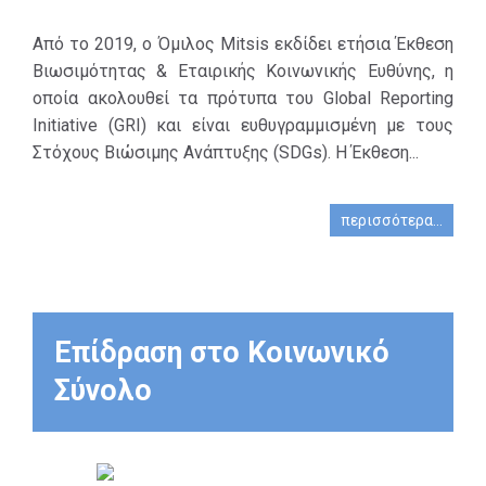
θέματα
βιωσιμότητας.
Από το 2019, ο Όμιλος Mitsis εκδίδει ετήσια Έκθεση
Επιδιώκει την
Βιωσιμότητας & Εταιρικής Κοινωνικής Ευθύνης, η
καταγραφή
οποία ακολουθεί τα πρότυπα του Global Reporting
ποσοτικών και
Initiative (GRI) και είναι ευθυγραμμισμένη με τους
ποιοτικών
Στόχους Βιώσιμης Ανάπτυξης (SDGs). Η Έκθεση...
αποτελεσμάτων,
τον εντοπισμό
περισσότερα...
προτεραιοτήτων
και τη χάραξη
ξεκάθαρων
κατευθύνσεων
για μελλοντικές
Επίδραση στο Κοινωνικό
δράσεις.
Σύνολο