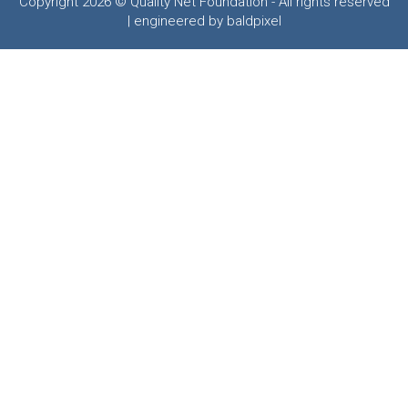
Copyright 2026 © Quality Net Foundation - All rights reserved
| engineered by baldpixel