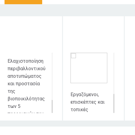
Στόχος δράσης
Κοινό στο οποίο
Χ
απευθύνεται
δι
Ελαχιστοποίηση
περιβαλλοντικού
αποτυπώματος
και προστασία
της
Εργαζόμενοι,
βιοποικιλότητας
επισκέπτες και
των 5
τοπικές
προορισμών του
κοινωνίες των 5
Ομίλου.
προορισμών του
Ομίλου.