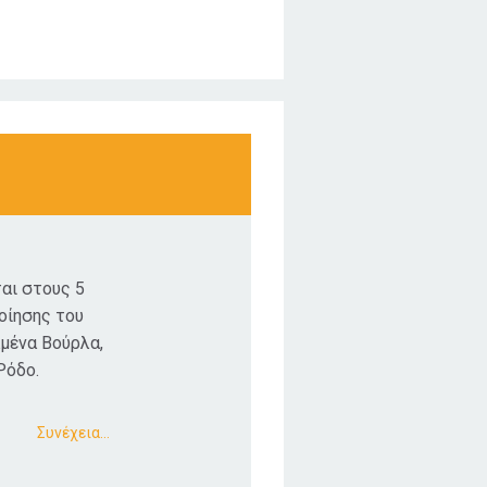
αι στους 5
οίησης του
αμένα Βούρλα,
Ρόδο.
Συνέχεια…