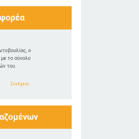
 φορέα
ωτοβουλίας, ο
 με το σύνολο
ών του.
Συνέχεια…
γαζομένων