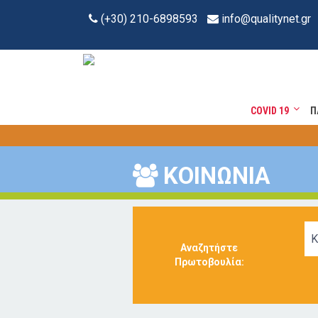
(+30) 210-6898593
info@qualitynet.gr
COVID 19
Π
ΚΟΙΝΩΝΙΑ
Κ
Αναζητήστε
Πρωτοβουλία: