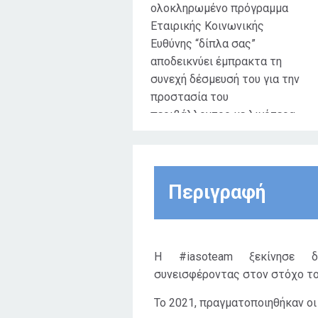
ολοκληρωμένο πρόγραμμα
Εταιρικής Κοινωνικής
Ευθύνης “δίπλα σας”
αποδεικνύει έμπρακτα τη
συνεχή δέσμευσή του για την
προστασία του
περιβάλλοντος με λιγότερα
σκουπίδια για μια καλύτερη
ζωή.
Στόχος της πρωτοβουλίας
Περιγραφή
είναι το χτίσιμο μιας σχέσης
εμπιστοσύνης τόσο με την
τοπική κοινωνία όσο και με
την ευρύτερη κοινωνία για
H #iasoteam ξεκίνησε δ
την ευαισθητοποίηση,
συνεισφέροντας στον στόχο το
ενημέρωση και εκπαίδευση
του κοινού για τα
Το 2021, πραγματοποιηθήκαν οι