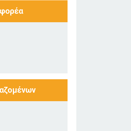
 φορέα
γαζομένων