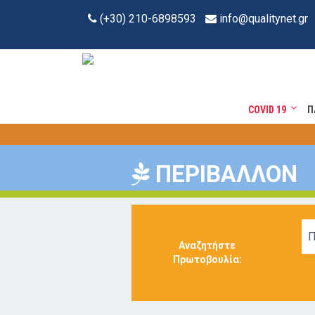
(+30) 210-6898593
info@qualitynet.gr
COVID 19
Π
ΠΕΡΙΒΑΛΛΟΝ
Π
Αναζητήστε
Πρωτοβουλία: