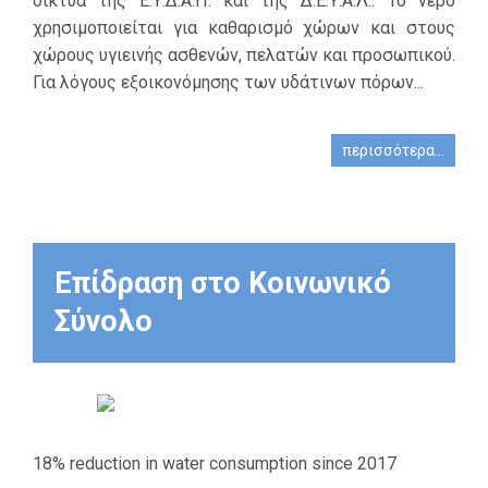
δίκτυα της Ε.Υ.∆.Α.Π. και της ∆.Ε.Υ.Α.Λ.. Το νερό
χρησιµοποιείται για καθαρισµό χώρων και στους
χώρους υγιεινής ασθενών, πελατών και προσωπικού.
Για λόγους εξοικονόμησης των υδάτινων πόρων...
περισσότερα...
Επίδραση στο Κοινωνικό
Σύνολο
18% reduction in water consumption since 2017