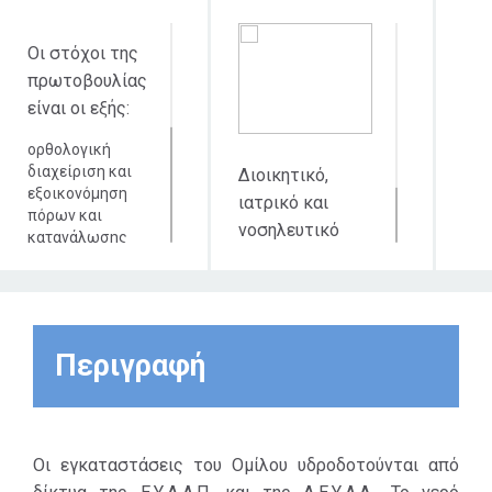
Οι στόχοι της
πρωτοβουλίας
είναι οι εξής:
ορθολογική
διαχείριση και
Διοικητικό,
εξοικονόμηση
ιατρικό και
πόρων και
νοσηλευτικό
κατανάλωσης
προσωπικό του
νερού, στο
πλαίσιο της
Ομίλου ΙΑΣΩ
προστασίας του
περιβάλλοντος
και του
Περιγραφή
κλίματος
ανακύκλωση και
μείωση της
χρήσης
πλαστικού
Οι εγκαταστάσεις του Οµίλου υδροδοτούνται από