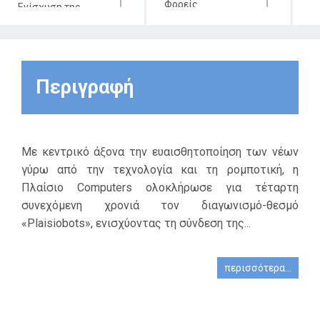
Φορείς
Ενίσχυση της
εκπαιδευσεις και
συμμετοχικότητας
Πολιτείας.
και της ισότητας
στην εκπαίδευση.
Σύνδεση της
Περιγραφή
εκπαίδευσης με
τους Στόχους
Βιώσιμης
Ανάπτυξης.
Ανάπτυξη
Με κεντρικό άξονα την ευαισθητοποίηση των νέων
δεξιοτήτων
γύρω από την τεχνολογία και τη ρομποτική, η
συνεργασίας και
ομαδικής
Πλαίσιο Computers ολοκλήρωσε για τέταρτη
εργασίας.
συνεχόμενη χρονιά τον διαγωνισμό-θεσμό
«Plaisiobots», ενισχύοντας τη σύνδεση της...
περισσότερα...