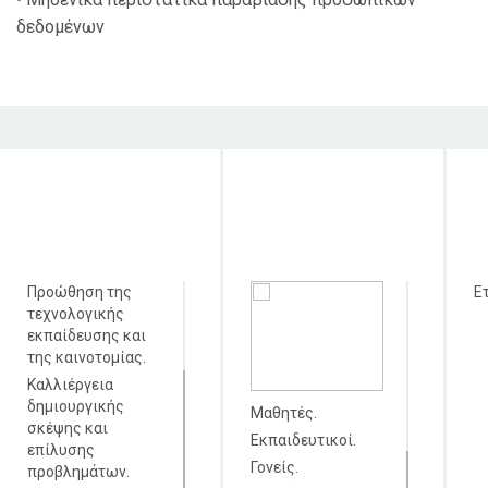
δεδομένων
Στόχος δράσης
Κοινό στο οποίο
Χρ
απευθύνεται
δι
Προώθηση της
Ε
τεχνολογικής
εκπαίδευσης και
της καινοτομίας.
Καλλιέργεια
δημιουργικής
Μαθητές.
σκέψης και
Εκπαιδευτικοί.
επίλυσης
Γονείς.
προβλημάτων.