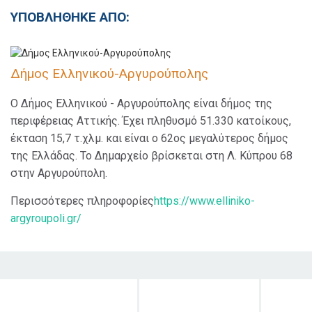
ΥΠΟΒΛΗΘΗΚΕ ΑΠΟ:
Δήμος Ελληνικού-Αργυρούπολης
Ο Δήμος Ελληνικού - Αργυρούπολης είναι δήμος της
περιφέρειας Αττικής. Έχει πληθυσμό 51.330 κατοίκους,
έκταση 15,7 τ.χλμ. και είναι ο 62ος μεγαλύτερος δήμος
της Ελλάδας. Το Δημαρχείο βρίσκεται στη Λ. Κύπρου 68
στην Αργυρούπολη.
Περισσότερες πληροφορίες
https://www.elliniko-
argyroupoli.gr/
Στόχος δράσης
Κοινό στο
Χρονι
οποίο
διάρκ