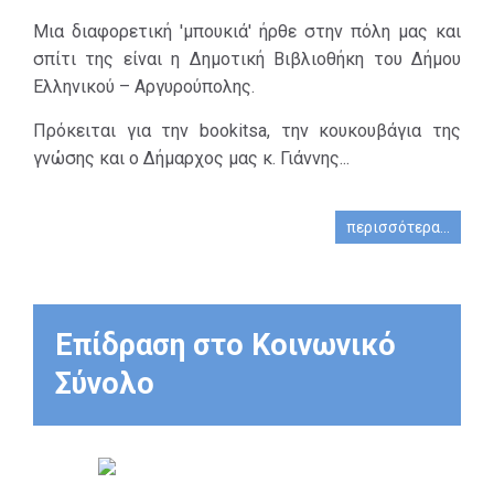
ιδρύθηκε το
Μια διαφορετική 'μπουκιά' ήρθε στην πόλη μας και
1976 με 500
σπίτι της είναι η Δημοτική Βιβλιοθήκη του Δήμου
τίτλους
Ελληνικού – Αργυρούπολης.
βιβλίων.
Σήμερα, μετά
Πρόκειται για την bookitsa, την κουκουβάγια της
από ενέργειες
γνώσης και ο Δήμαρχος μας κ. Γιάννης...
της δημοτικής
αρχής, έχει
περισσότερα...
εκσυγχρονιστεί
και
αναβαθμιστεί
και αριθμεί
Επίδραση στο Κοινωνικό
περίπου 35.000
τίτλους, οι
Σύνολο
οποίοι
προέρχονται
είτε από αγορά
είτε από