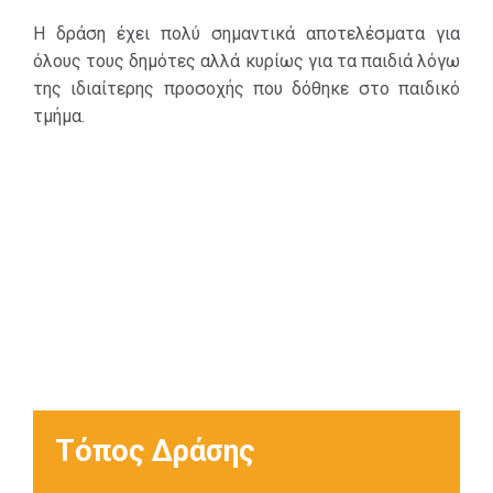
δωρεές των
Η δράση έχει πολύ σημαντικά αποτελέσματα για
κατοίκων του
όλους τους δημότες αλλά κυρίως για τα παιδιά λόγω
δήμου μας.
της ιδιαίτερης προσοχής που δόθηκε στο παιδικό
Επίσης
τμήμα.
δημιουργήθηκε
νέα πτέρυγα με
βιβλία μόνο για
παιδιά, σε ένα
φιλικό και
δημιουργικό
χώρο ώστε από
μικρή ηλικία να
αγαπήσουν την
γνώση και την
μάθηση.
Τόπος Δράσης
Η Δημοτική
Βιβλιοθήκη