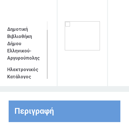
απευθύνεται
Δημοτική
Βιβλιοθήκη
Δήμου
Ελληνικού-
Αργυρούπολης
Ηλεκτρονικός
Κατάλογος
βιβλίων
προσβάσιμος
από το
διαδίκτυο
Περιγραφή
Η Δημοτική
Βιβλιοθήκη