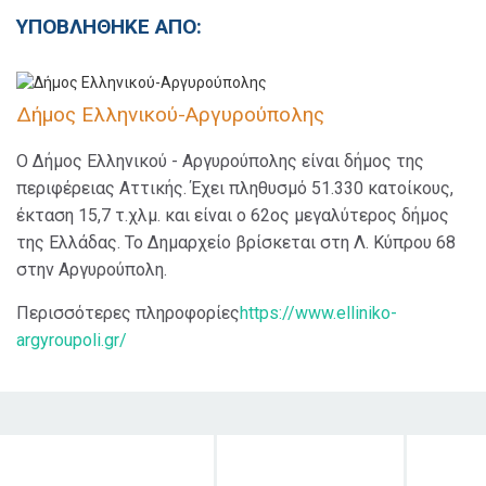
ΥΠΟΒΛΗΘΗΚΕ ΑΠΟ:
Δήμος Ελληνικού-Αργυρούπολης
Ο Δήμος Ελληνικού - Αργυρούπολης είναι δήμος της
περιφέρειας Αττικής. Έχει πληθυσμό 51.330 κατοίκους,
έκταση 15,7 τ.χλμ. και είναι ο 62ος μεγαλύτερος δήμος
της Ελλάδας. Το Δημαρχείο βρίσκεται στη Λ. Κύπρου 68
στην Αργυρούπολη.
Περισσότερες πληροφορίες
https://www.elliniko-
argyroupoli.gr/
Στόχος δράσης
Κοινό στο
Χρονι
οποίο
διάρκ