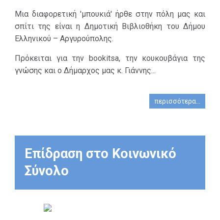
ιδρύθηκε το
Μια διαφορετική 'μπουκιά' ήρθε στην πόλη μας και
1976 με 500
σπίτι της είναι η Δημοτική Βιβλιοθήκη του Δήμου
τίτλους
Ελληνικού – Αργυρούπολης.
βιβλίων.
Σήμερα, μετά
Πρόκειται για την bookitsa, την κουκουβάγια της
από ενέργειες
γνώσης και ο Δήμαρχος μας κ. Γιάννης...
της δημοτικής
αρχής, έχει
περισσότερα...
εκσυγχρονιστεί
και
αναβαθμιστεί
και αριθμεί
Επίδραση στο Κοινωνικό
περίπου 35.000
τίτλους, οι
Σύνολο
οποίοι
προέρχονται
είτε από αγορά
είτε από