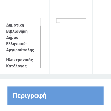
απευθύνεται
Δημοτική
Βιβλιοθήκη
Δήμου
Ελληνικού-
Αργυρούπολης
Ηλεκτρονικός
Κατάλογος
βιβλίων
προσβάσιμος
από το
διαδίκτυο
Περιγραφή
Η Δημοτική
Βιβλιοθήκη