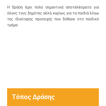
δωρεές των
Η δράση έχει πολύ σημαντικά αποτελέσματα για
κατοίκων του
όλους τους δημότες αλλά κυρίως για τα παιδιά λόγω
δήμου μας.
της ιδιαίτερης προσοχής που δόθηκε στο παιδικό
Επίσης
τμήμα.
δημιουργήθηκε
νέα πτέρυγα με
βιβλία μόνο για
παιδιά, σε ένα
φιλικό και
δημιουργικό
χώρο ώστε από
μικρή ηλικία να
αγαπήσουν την
γνώση και την
μάθηση.
Τόπος Δράσης
Η Δημοτική
Βιβλιοθήκη