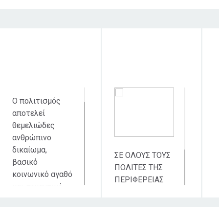
Στόχος δράσης
Κοινό στο οποίο
Χ
απευθύνεται
δι
Ο πολιτισμός
αποτελεί
θεμελιώδες
ανθρώπινο
δικαίωμα,
ΣΕ ΟΛΟΥΣ ΤΟΥΣ
βασικό
ΠΟΛΙΤΕΣ ΤΗΣ
κοινωνικό αγαθό
ΠΕΡΙΦΕΡΕΙΑΣ
και σημαντικό
ΘΕΣΣΑΛΙΑΣ
παράγοντα της
ΑΛΛΑ ΚΑΙ ΣΤΟΥΣ
οικονομίας και
ΕΠΙΣΚΕΠΤΕΣ