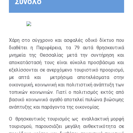
Σύνολο
του
ΕΣΠΑ
και
του
Πρόγραμμα
Δημοσίων
Επενδύσεων
συμβάλει και
στηρίζει τον
Χάρη στο σύγχρονο και ασφαλές οδικό δίκτυο που
πολιτισμό αλλά
διαθέτει η Περιφέρεια, τα 79 αυτά θρησκευτικά
και παράλληλα
μνημεία της Θεσσαλίας μετά την συντήρηση και
την πολιτιστική
αποκατάστασή τους είναι εύκολα προσβάσιμα και
κληρονομία του
εξελίσσονται σε ανερχόμενο τουριστικό προορισμό,
τόπου. Τα
με απτά και μετρήσιμα αποτελέσματα στην
εκκλησιαστικά
οικονομική, κοινωνική και πολιτιστική ανάπτυξη των
μνημεία μέσω
τοπικών κοινωνιών. Γιατί ο πολιτισμός εκτός από
των
βασικό κοινωνικό αγαθό αποτελεί πυλώνα βιώσιμης
παρεμβάσεων
ανάπτυξης και παράγοντα της οικονομίας.
της συνεχίζουν
να παραμένουν
Ο θρησκευτικός τουρισμός ως εναλλακτική μορφή
αλώβητα στην
τουρισμού, παρουσιάζει μεγάλη ανθεκτικότητα σε