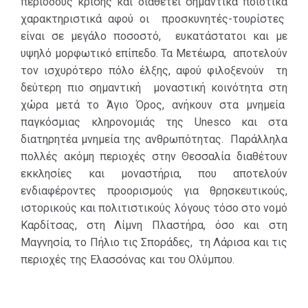
φθορά του
περιόδους κρίσης και διαθέτει σημαντικά ποιοτικά
χρόνου και
χαρακτηριστικά αφού οι προσκυνητές-τουρίστες
συμβάλουν
είναι σε μεγάλο ποσοστό, ευκατάστατοι και με
σημαντικά τόσο
υψηλό μορφωτικό επίπεδο. Τα Μετέωρα, αποτελούν
σε πολιτιστικό
τον ισχυρότερο πόλο έλξης, αφού φιλοξενούν τη
αλλά και σε
δεύτερη πιο σημαντική μοναστική κοινότητα στη
τουριστικό
χώρα μετά το Άγιο Όρος, ανήκουν στα μνημεία
επίπεδο
παγκόσμιας κληρονομιάς της Unesco και στα
αναβαθμίζοντας
διατηρητέα μνημεία της ανθρωπότητας. Παράλληλα
την Θεσσαλία.
πολλές ακόμη περιοχές στην Θεσσαλία διαθέτουν
Χάρη σε αυτή την
εκκλησίες και μοναστήρια, που αποτελούν
στήριξη της
ενδιαφέροντες προορισμούς για θρησκευτικούς,
Περιφέρειας τα
ιστορικούς και πολιτιστικούς λόγους τόσο στο νομό
θρησκευτικά
Καρδίτσας, στη Λίμνη Πλαστήρα, όσο και στη
μνημεία
Μαγνησία, το Πήλιο τις Σποράδες, τη Λάρισα και τις
αποτελούν τους
περιοχές της Ελασσόνας και του Ολύμπου.
πυλώνες του
θρησκευτικού