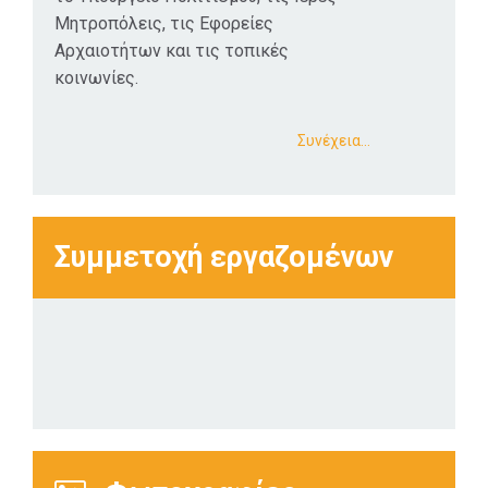
αποκατάσταση
Μητροπόλεις, τις Εφορείες
αλλά και
Αρχαιοτήτων και τις τοπικές
ανάδειξη
κοινωνίες.
σημαντικών
θρησκευτικών
Συνέχεια…
μνημείων στα
πασίγνωστα
Μετέωρα, αλλά
και σε άλλες
Συμμετοχή εργαζομένων
περιοχές που
κρύβουν
σημαντικούς
εκκλησιαστικούς
θησαυρούς.