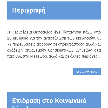
της κοινωνίας.
ΤΗΣ.
Αναγνωρίζεται
Περιγραφή
ως τέταρτος
πυλώνας της
βιώσιμης
ανάπτυξης,
Η Περιφέρεια Θεσσαλίας έχει δαπανήσει πάνω από
καταλύτης
20 εκ. ευρώ για την αναστύλωση των εκκλησιών. Οι
καινοτόμων
79 παρεμβάσεις αφορούν σε αποκατάσταση αλλά και
εξελίξεων στη
ανάδειξη σημαντικών θρησκευτικών μνημείων στα
βιομηχανία και
πασίγνωστα Μετέωρα, αλλά και σε άλλες περιοχές...
στον τομές των
υπηρεσιών και
περισσότερα...
βασικό στοιχείο
της στρατηγικής
«Ευρώπη 2020".
Η περιφέρεια
Επίδραση στο Κοινωνικό
Θεσσαλίας μέσω