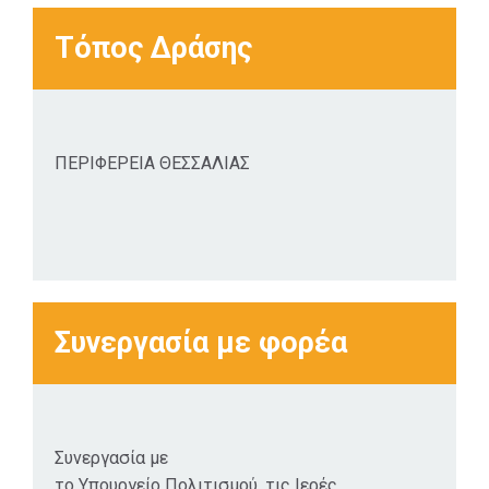
τουρισμού και
παράλληλα μας
Τόπος Δράσης
κρατούν
συνδεδεμένους
με το σημαντικό
πολιτιστικό μας
ΠΕΡΙΦΕΡΕΙΑ ΘΕΣΣΑΛΙΑΣ
παρελθόν. Για το
σκοπό αυτό η
Περιφέρεια
Θεσσαλίας έχει
δαπανήσει πάνω
από 20 εκ. ευρώ
για την
Συνεργασία με φορέα
αναστύλωση
όλων αυτών των
εκκλησιών. Οι 79
παρεμβάσεις
Συνεργασία με
αφορούν σε
το Υπουργείο Πολιτισμού, τις Ιερές