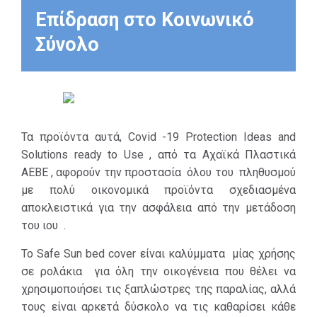
καλύμματα μίας
Επίδραση στο Κοινωνικό
χρήσης σε
Σύνολο
ρολάκια για όλη
την οικογένεια
που θέλει να
χρησιμοποιήσει
τις ξαπλώστρες
Τα προϊόντα αυτά, Covid -19 Protection Ideas and
της παραλίας,
Solutions ready to Use , από τα Αχαϊκά Πλαστικά
αλλά τους είναι
ΑΕΒΕ , αφορούν την προστασία όλου του πληθυσμού
αρκετά δύσκολο
με πολύ οικονομικά προϊόντα σχεδιασμένα
να τις καθαρίσει
αποκλειστικά για την ασφάλεια από την μετάδοση
κάθε φορά που
του ιου .
πάει για μπάνιο…
με αυτή την
Το Safe Sun bed cover είναι καλύμματα μίας χρήσης
πλαστική θήκη
σε ρολάκια για όλη την οικογένεια που θέλει να
μίας χρήσης,
χρησιμοποιήσει τις ξαπλώστρες της παραλίας, αλλά
μπορεί να την
τους είναι αρκετά δύσκολο να τις καθαρίσει κάθε
βάλει στην