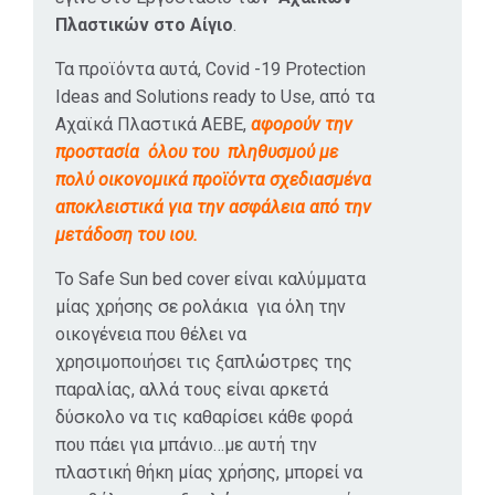
καλύμματα
Πλαστικών στο Αίγιο
.
υπάρχει η
Τα προϊόντα αυτά, Covid -19 Protection
απόλυτη
Ideas and Solutions ready to Use, από τα
ασφάλεια για το
Αχαϊκά Πλαστικά ΑΕΒΕ,
αφορούν την
που θα
προστασία όλου του πληθυσμού με
ακουμπήσει ο
πολύ οικονομικά προϊόντα σχεδιασμένα
ασθενής ή ο
αποκλειστικά για την ασφάλεια από την
πελάτης
μετάδοση του ιου.
αντίστοιχα….
Το Safe Sun bed cover είναι καλύμματα
Υπάρχει βέβαια
μίας χρήσης σε ρολάκια για όλη την
στην σειρά αυτή
οικογένεια που θέλει να
και μίας
χρησιμοποιήσει τις ξαπλώστρες της
χρήσεως
παραλίας, αλλά τους είναι αρκετά
πλαστικές
δύσκολο να τις καθαρίσει κάθε φορά
ποδιές , και
που πάει για μπάνιο…με αυτή την
γάντια πλαστικά
πλαστική θήκη μίας χρήσης, μπορεί να
μιας χρήσεως ,