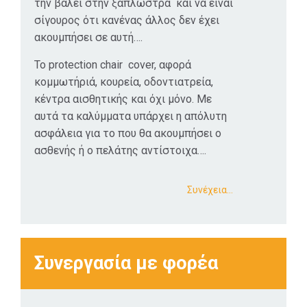
την βάλει στην ξαπλώστρα και να είναι
και ασπίδες
σίγουρος ότι κανένας άλλος δεν έχει
προστασίας ,
ακουμπήσει σε αυτή….
όπου βάλαμε
στην
Το protection chair cover, αφορά
παραγωγική μας
κομμωτήριά, κουρεία, οδοντιατρεία,
διαδικασία λόγο
κέντρα αισθητικής και όχι μόνο. Με
πανδημίας ,
αυτά τα καλύμματα υπάρχει η απόλυτη
αλλά αυτά τα
ασφάλεια για το που θα ακουμπήσει ο
προϊόντα
ασθενής ή ο πελάτης αντίστοιχα….
υπήρχαν στην
αγορά , και δεν
Συνέχεια…
τα σχεδιάσαμε
εμείς ώστε να
έχουμε και τις
πατέντες .
Συνεργασία με φορέα