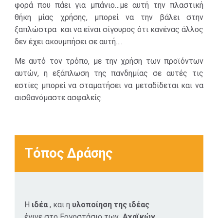
φορά που πάει για μπάνιο…με αυτή την πλαστική
ξαπλώστρα και
θήκη μίας χρήσης, μπορεί να την βάλει στην
να είναι
ξαπλώστρα και να είναι σίγουρος ότι κανένας άλλος
σίγουρος ότι
δεν έχει ακουμπήσει σε αυτή….
κανένας άλλος
δεν έχει
Με αυτό τον τρόπο, με την χρήση των προϊόντων
ακουμπήσει σε
αυτών, η εξάπλωση της πανδημίας σε αυτές τις
αυτή….
εστίες μπορεί να σταματήσει να μεταδίδεται και να
αισθανόμαστε ασφαλείς.
Το protection
chair cover,
αφορά
κομμωτήριά,
Τόπος Δράσης
κουρεία,
οδοντιατρεία,
κέντρα
αισθητικής και
όχι μόνο. Με
Η
ιδέα
, και η
υ
λοποίηση της ιδέας
αυτά τα
έγινε στο Εργοστάσιο των
Αχαϊκών