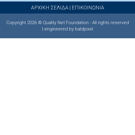
ΑΡΧΙΚΗ ΣΕΛΙΔΑ
|
ΕΠΙΚΟΙΝΩΝΙΑ
Copyright 2026 © Quality Net Foundation - All rights reserved
| engineered by baldpixel