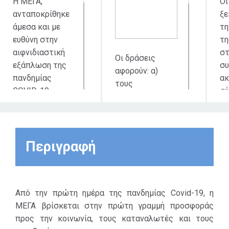
Η ΜΕΓΑ,
Οι
ανταποκρίθηκε
ξε
άμεσα και με
τη
ευθύνη στην
τη
αιφνιδιαστική
στ
Οι δράσεις
εξάπλωση της
συ
αφορούν: α)
πανδημίας
ακ
τους
COVID-19,
σή
εργαζομένους
συνδυάζοντας
Μ
μας και β) το
την πολυετή
δε
ευρύτερο
τεχνογνωσία
συ
κοινωνικό
της, την
στ
Περιγραφή
σύνολο (τις
ελληνική
έρ
ευπαθείς και
καινοτομία και
Ν
ευάλωτες
την
κα
κοινωνικές
απαρέγκλιτη
Από την πρώτη ημέρα της πανδημίας Covid-19, η
φο
ομάδες, το Ε.Σ.Υ.,
προσήλωση της
ΜΕΓΑ βρίσκεται στην πρώτη γραμμή προσφοράς
αγ
τα Νοσοκομεία
στην
προς την κοινωνία, τους καταναλωτές και τους
τη
Αναφοράς,