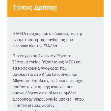
κ.λπ., ενώ
Τόπος Δράσης
παράλληλα
προχώρησε σε
έκτακτες
επενδύσεις για
Η ΜΕΓΑ προχώρησε σε δράσεις για την
τη διασφάλιση
αντιμετώπιση της πανδημίας που
επάρκειας
αφορούν όλη την Ελλάδα.
αντισηπτικών
προϊόντων και
Πιο συγκεκριμένα ενισχύθηκε το
χειρουργικών
Σύστημα Υγείας (εξοπλισμός ΜΕΘ) και
μασκών υψηλής
τα Νοσοκομεία Αναφοράς που
προστασίας
βρίσκονται στο Δήμο Ελευσίνας και
στην ελληνική
Αθηναίων. Επιπλέον, τα 4 εκατ. τεμάχια
αγορά.
προϊόντων ατομικής υγιεινής που
απονεμήθηκαν σε ευάλωτες ομάδες
αφορούσαν χειρουργικές μάσκες Τύπου
ΙΙ, αντισηπτικές λοσιόν,