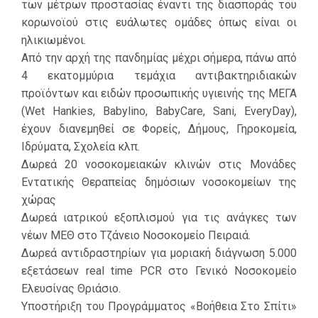
των μέτρων προστασίας έναντι της διασποράς του
εργαζομένους
κορωνοϊού στις ευάλωτες ομάδες όπως είναι οι
Τέλος,
της, να
ηλικιωμένοι.
προχώρησε σε
συνδράμει στο
Από την αρχή της πανδημίας μέχρι σήμερα, πάνω από
έκτακτες
Εθνικό Σύστημα
4 εκατομμύρια τεμάχια αντιβακτηριδιακών
επενδύσεις για
Υγείας, καθώς
προϊόντων και ειδών προσωπικής υγιεινής της ΜΕΓΑ
τη διασφάλιση
και να σταθεί
(Wet Hankies, Babylino, BabyCare, Sani, EveryDay),
επάρκειας
δίπλα στις
έχουν διανεμηθεί σε Φορείς, Δήμους, Γηροκομεία,
προϊόντων
ευπαθείς και
Ιδρύματα, Σχολεία κλπ.
αντισηψίας και
ευάλωτες
Δωρεά 20 νοσοκομειακών κλινών στις Μονάδες
ατομικής
ομάδες.
Εντατικής Θεραπείας δημόσιων νοσοκομείων της
προστασίας
χώρας
στην ελληνική
Συγκεκριμένα, η
Δωρεά ιατρικού εξοπλισμού για τις ανάγκες των
αγορά.
ΜΕΓΑ
νέων ΜΕΘ στο Τζάνειο Νοσοκομείο Πειραιά.
συνεισέφερε
Δωρεά αντιδραστηρίων για μοριακή διάγνωση 5.000
έμπρακτα στην
εξετάσεων real time PCR στο Γενικό Νοσοκομείο
εθνική
Ελευσίνας Θριάσιο.
προσπάθεια
Υποστήριξη του Προγράμματος «Βοήθεια Στο Σπίτι»
αντιμετώπισης