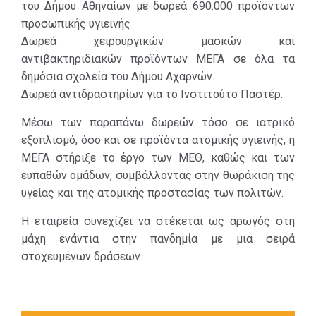
του Δήμου Αθηναίων με δωρεά 690.000 προϊόντων
της
προσωπικής υγιεινής
υγειονομικής
Δωρεά χειρουργικών μασκών και
κρίσης, με
αντιβακτηριδιακών προϊόντων ΜΕΓΑ σε όλα τα
σημαντικές
δημόσια σχολεία του Δήμου Αχαρνών.
δωρεές σε
Δωρεά αντιδραστηρίων για το Ινστιτούτο Παστέρ.
ιατρικό
εξοπλισμό
Μέσω των παραπάνω δωρεών τόσο σε ιατρικό
προς το ΕΣΥ,
εξοπλισμό, όσο και σε προϊόντα ατομικής υγιεινής, η
δωρεές
ΜΕΓΑ στήριξε το έργο των ΜΕΘ, καθώς και των
αντισηπτικών
ευπαθών ομάδων, συμβάλλοντας στην θωράκιση της
και λοιπών
υγείας και της ατομικής προστασίας των πολιτών.
προϊόντων
προσωπικής
H εταιρεία συνεχίζει να στέκεται ως αρωγός στη
φροντίδας, σε
μάχη ενάντια στην πανδημία με μια σειρά
συνεργασία με
στοχευμένων δράσεων.
δήμους, φορείς,
ιδρύματα,
γηροκομεία