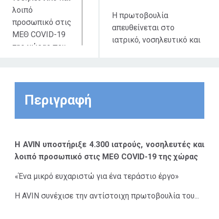
λοιπό
Η πρωτοβουλία
προσωπικό στις
απευθείνεται στο
ΜΕΘ COVID-19
ιατρικό, νοσηλευτικό και
της χώρας που
λοιπό προσωπικό στις
βρέθηκε στην
ΜΕΘ COVID-19 της
πρώτη γραμμή
χώρας που βρέθηκε στην
άμυνας κατά
πρώτη γραμμή άμυνας κατά
της
Περιγραφή
της πρωτόγνωρης για την
πρωτόγνωρης
ανθρωπότητα πανδημίας
για την
του COVID-19, στα
ανθρωπότητα
νοσοκομεία που ανήκουν
πανδημίας του
Η AVIN υποστήριξε 4.300 ιατρούς, νοσηλευτές και
στις ΥΠΕ
COVID-19.
λοιπό προσωπικό στις ΜΕΘ COVID-19 της χώρας
(Υγειονομικές Περιφέρειες)
και στα Στρατιωτικά
«Ένα μικρό ευχαριστώ για ένα τεράστιο έργο»
Νοσοκομεία.της χώρας
Η AVIN συνέχισε την αντίστοιχη πρωτοβουλία του...