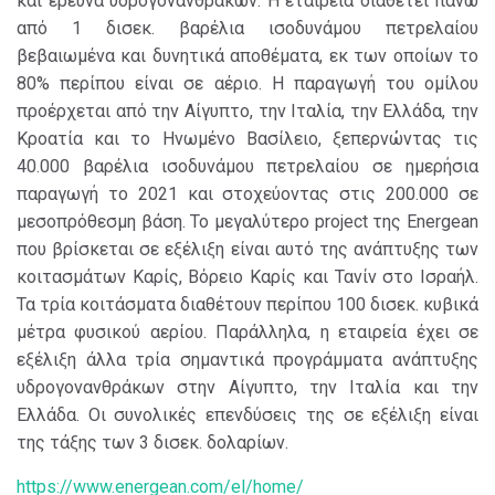
και έρευνα υδρογονανθράκων. Η εταιρεία διαθέτει πάνω
από 1 δισεκ. βαρέλια ισοδυνάμου πετρελαίου
βεβαιωμένα και δυνητικά αποθέματα, εκ των οποίων το
80% περίπου είναι σε αέριο. Η παραγωγή του ομίλου
προέρχεται από την Αίγυπτο, την Ιταλία, την Ελλάδα, την
Κροατία και το Ηνωμένο Βασίλειο, ξεπερνώντας τις
40.000 βαρέλια ισοδυνάμου πετρελαίου σε ημερήσια
παραγωγή το 2021 και στοχεύοντας στις 200.000 σε
μεσοπρόθεσμη βάση. Το μεγαλύτερο project της Energean
που βρίσκεται σε εξέλιξη είναι αυτό της ανάπτυξης των
κοιτασμάτων Καρίς, Βόρειο Καρίς και Τανίν στο Ισραήλ.
Τα τρία κοιτάσματα διαθέτουν περίπου 100 δισεκ. κυβικά
μέτρα φυσικού αερίου. Παράλληλα, η εταιρεία έχει σε
εξέλιξη άλλα τρία σημαντικά προγράμματα ανάπτυξης
υδρογονανθράκων στην Αίγυπτο, την Ιταλία και την
Ελλάδα. Οι συνολικές επενδύσεις της σε εξέλιξη είναι
της τάξης των 3 δισεκ. δολαρίων.
https://www.energean.com/el/home/