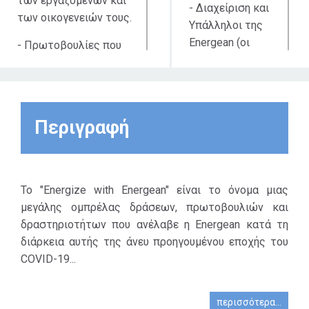
των εργαζομένων και
- Διαχείριση και
των οικογενειών τους.
Υπάλληλοι της
Energean (οι
- Πρωτοβουλίες που
συνάδελφοί
ανταποκρίνονται στις
μας).
καθημερινές
κοινωνικές
- Τα Εθνικά
ανθρώπινες ανάγκες
Συστήματα
Περιγραφή
και διασφαλίζουν τη
Υγείας της
διατήρηση της
Ελλάδας, του
κοινωνικής συνοχής
Ισραήλ και της
μεταξύ των
Το "Energize with Energean" είναι το όνομα μιας
Αιγύπτου.
ανθρώπων.
μεγάλης ομπρέλας δράσεων, πρωτοβουλιών και
- Άτομα που
δραστηριοτήτων που ανέλαβε η Energean κατά τη
- Δράσεις και
έχουν ανάγκη
διάρκεια αυτής της άνευ προηγουμένου εποχής του
συνέργειες με τρίτα
στο City of Bar,
COVID-19...
μέρη που
Μαυροβούνιο.
αναπτύχθηκαν από την
Energean για την
περισσότερα...