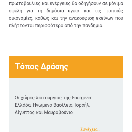
πρωτοβουλίες και ενέργειες θα οδηγήσουν σε μόνιμα
που συλλέχθηκε.
οφέλη για τη δημόσια υγεία και τις τοπικές
- Προσέγγιση των
οικονομίες, καθώς και την ανακούφιση εκείνων που
ανθρώπων της
πλήττονται περισσότερο από την πανδημία.
εταιρείας μας και των
πολυεθνικών
πολιτισμών της.
Ενίσχυση σχέσεων και
συνομιλιών μεταξύ
Τόπος Δράσης
ανθρώπων και χωρών,
ενώ μοιράζεστε
απόψεις, σκέψεις,
συναισθήματα και
εμπειρίες κατά τη
Οι χώρες λειτουργίας της Energean:
διάρκεια αυτών των
Ελλάδα, Ηνωμένο Βασίλειο, Ισραήλ,
πρωτοφανών χρόνων.
Αίγυπτος και Μαυροβούνιο.
- Δραστηριότητες και
Συνέχεια…
προσπάθειες να