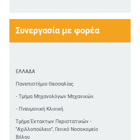
προσελκύσουμε τους
συναδέλφους μας και
να τους κρατήσουμε
Συνεργασία με φορέα
«κοντά» ο ένας στον
άλλο (αν και σε
απόσταση),
προκειμένου να
αποφύγουμε (όλοι μας)
να απομονωθούμε
ΕΛΛΑΔΑ
στην ατομικότητά μας
Πανεπιστήμιο Θεσσαλίας
και να αισθανθούμε
θεσμοθετημένοι.
- Τμήμα Μηχανολόγων Μηχανικών.
- Πνευμονική Κλινική.
Τμήμα Έκτακτων Περιστατικών -
"Αχιλλοπούλειο", Γενικό Νοσοκομείο
Βόλου.