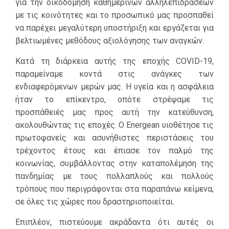
για την οικοδόμηση καθημερινών αλληλεπιδράσεων
- Στόχος
με τις κοινότητες και το προσωπικό μας προσπαθεί
Crowdfunding: Αύξηση
να παρέχει μεγαλύτερη υποστήριξη και εργάζεται για
και εξασφάλιση
βελτιωμένες μεθόδους αξιολόγησης των αναγκών.
χρηματοδότησης για
τη βελτίωση της
Κατά τη διάρκεια αυτής της εποχής COVID-19,
υποδομής των
παραμείναμε κοντά στις ανάγκες των
νοσοκομείων και
ενδιαφερόμενων μερών μας. Η υγεία και η ασφάλεια
άλλων δομών υγείας
ήταν το επίκεντρο, οπότε στρέψαμε τις
και κοινωνικών
προσπάθειές μας προς αυτή την κατεύθυνση,
φορέων που
ακολουθώντας τις εποχές. Ο Energean υιοθέτησε τις
αγωνίζονται στην
πρωτοφανείς και ασυνήθιστες περιστάσεις του
πρώτη γραμμή αυτής
τρέχοντος έτους και έπιασε τον παλμό της
της πανδημίας. Κατά
κοινωνίας, συμβάλλοντας στην καταπολέμηση της
τη συμμετοχή των
πανδημίας με τους πολλαπλούς και πολλούς
συναδέλφων μας, ο
τρόπους που περιγράφονται στα παραπάνω κείμενα,
Energean
σε όλες τις χώρες που δραστηριοποιείται.
αντιστοιχούσε επίσης
Επιπλέον, πιστεύουμε ακράδαντα ότι αυτές οι
στο χρηματικό ποσό