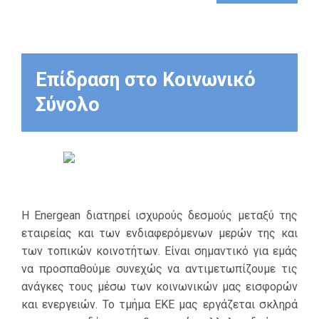
υποστήριξη των
Εθνικών Συστημάτων
Υγείας κάθε χώρας
στην οποία
Επίδραση στο Κοινωνικό
δραστηριοποιούμαστε.
Σύνολο
- Συμβολή στις
προσπάθειες που
καταβάλλουν οι
κυβερνήσεις και οι
κοινωνίες για την
ανακούφιση εκείνων
που πλήττονται
Η Energean διατηρεί ισχυρούς δεσμούς μεταξύ της
περισσότερο στο
εταιρείας και των ενδιαφερόμενων μερών της και
πλαίσιο αυτού του
των τοπικών κοινοτήτων. Είναι σημαντικό για εμάς
πολύ σκληρού αγώνα
να προσπαθούμε συνεχώς να αντιμετωπίζουμε τις
κατά της πανδημίας
ανάγκες τους μέσω των κοινωνικών μας εισφορών
COVID-19.
και ενεργειών. Το τμήμα ΕΚΕ μας εργάζεται σκληρά